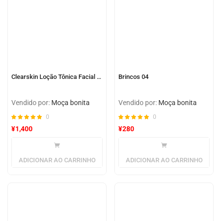
Clearskin Loção Tônica Facial Adstringente
Brincos 04
Vendido por:
Moça bonita
Vendido por:
Moça bonita
0
0
¥
1,400
¥
280
ADICIONAR AO CARRINHO
ADICIONAR AO CARRINHO