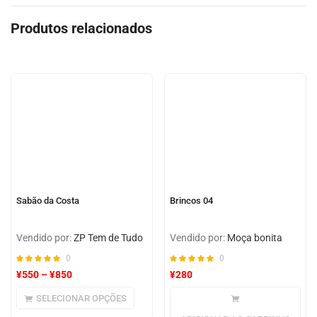
Produtos relacionados
Sabão da Costa
Brincos 04
Vendido por:
ZP Tem de Tudo
Vendido por:
Moça bonita
0
0
¥
550
–
¥
850
¥
280
SELECIONAR OPÇÕES