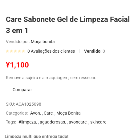
Care Sabonete Gel de Limpeza Facial
3 em 1
Vendido por:
Moça bonita
Vendido:
0
0
Avaliações dos clientes
¥
1,100
Remove a sujeira e a maquiagem, sem ressecar.
Comparar
SKU:
ACA1025098
Categorias:
Avon
,
Care
,
Moça Bonita
Tags:
#limpeza
,
aguaderosas
,
avoncare
,
skincare
Limpeza multi que entrega tudo!!