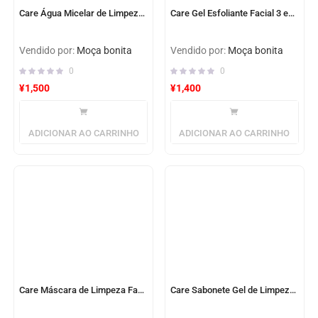
Care Água Micelar de Limpeza Facial 3 em 1
Care Gel Esfoliante Facial 3 em 1
Vendido por:
Moça bonita
Vendido por:
Moça bonita
0
0
¥
1,500
¥
1,400
ADICIONAR AO CARRINHO
ADICIONAR AO CARRINHO
Care Máscara de Limpeza Facial
Care Sabonete Gel de Limpeza Facial 3 em 1