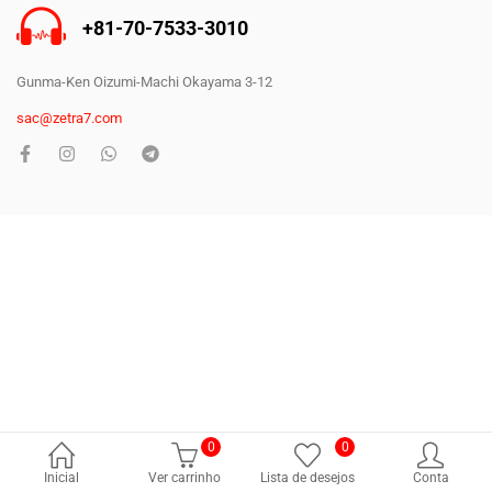
+81-70-7533-3010
Gunma-Ken Oizumi-Machi Okayama 3-12
sac@zetra7.com
Copyright © 2025
Zetra
Todos os direitos reservados.
0
0
Inicial
Ver carrinho
Lista de desejos
Conta