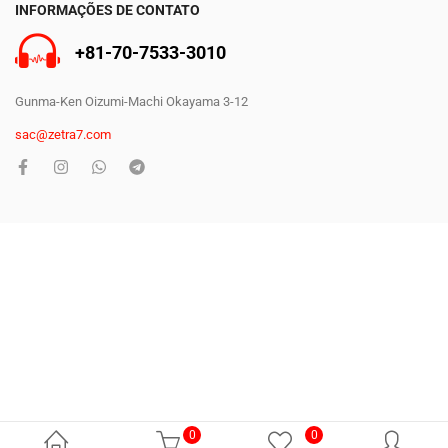
INFORMAÇÕES DE CONTATO
+81-70-7533-3010
Gunma-Ken Oizumi-Machi Okayama 3-12
sac@zetra7.com
Copyright © 2025
Zetra
Todos os direitos reservados.
0
0