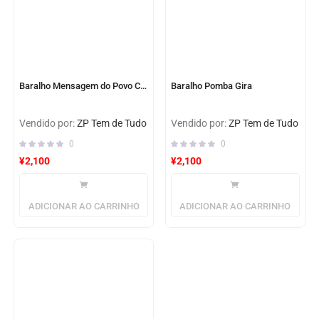
Baralho Mensagem do Povo Cigano
Baralho Pomba Gira
Vendido por:
ZP Tem de Tudo
Vendido por:
ZP Tem de Tudo
0
0
¥
2,100
¥
2,100
ADICIONAR AO CARRINHO
ADICIONAR AO CARRINHO