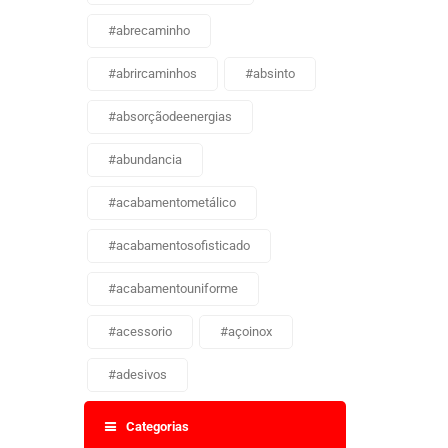
#abrecaminho
#abrircaminhos
#absinto
#absorçãodeenergias
#abundancia
#acabamentometálico
#acabamentosofisticado
#acabamentouniforme
#acessorio
#açoinox
#adesivos
Categorias