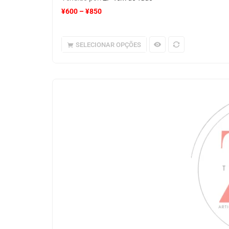
¥
600
–
¥
850
SELECIONAR OPÇÕES