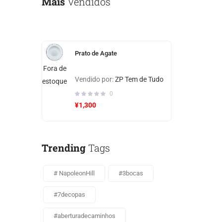
Mais
Vendidos
Prato de Agate
Fora de
Vendido por:
ZP Tem de Tudo
estoque
0
¥
1,300
Trending
Tags
# NapoleonHill
#3bocas
#7decopas
#aberturadecaminhos