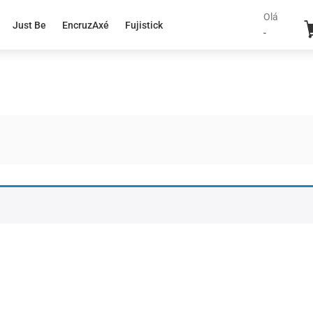
Olá
Just Be
EncruzAxé
Fujistick
-