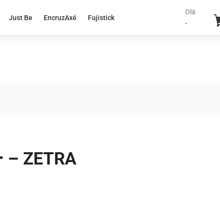
Olá
Just Be
EncruzAxé
Fujistick
-
 ZETRA