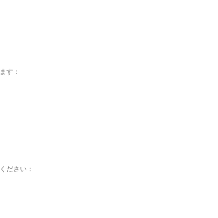
ます：
ください：