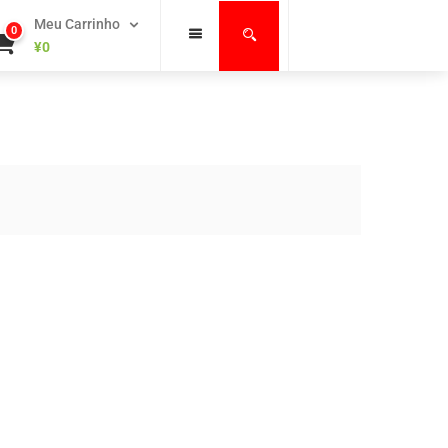
Meu Carrinho
0
¥
0