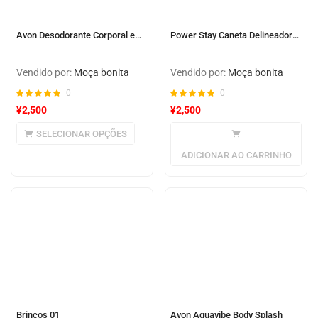
Avon Desodorante Corporal em Spray
Power Stay Caneta Delineadora Para Olhos 24h
Vendido por:
Moça bonita
Vendido por:
Moça bonita
0
0
¥
2,500
¥
2,500
SELECIONAR OPÇÕES
ADICIONAR AO CARRINHO
Brincos 01
Avon Aquavibe Body Splash