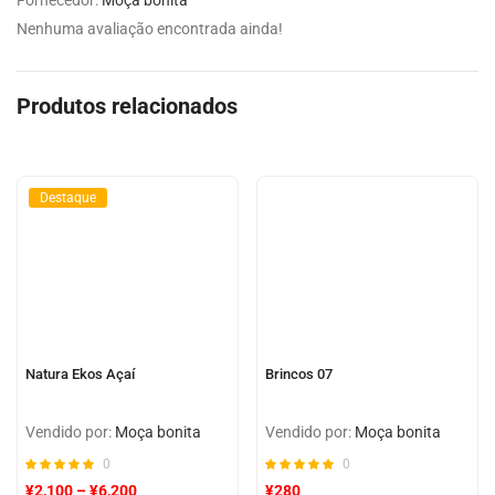
Nenhuma avaliação encontrada ainda!
Produtos relacionados
Destaque
Natura Ekos Açaí
Brincos 07
Vendido por:
Moça bonita
Vendido por:
Moça bonita
0
0
¥
2,100
–
¥
6,200
¥
280