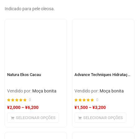
Indicado para pele oleosa.
Natura Ekos Cacau
Advance Techniques Hidratação Profunda
Vendido por:
Moça bonita
Vendido por:
Moça bonita
0
0
¥
2,000
–
¥
6,200
¥
1,500
–
¥
3,200
SELECIONAR OPÇÕES
SELECIONAR OPÇÕES