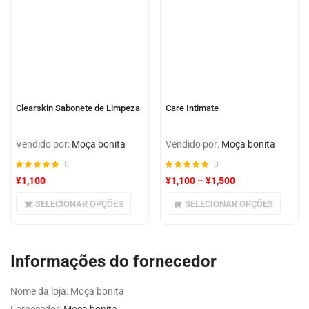
Clearskin Sabonete de Limpeza
Care Intimate
Vendido por:
Moça bonita
Vendido por:
Moça bonita
0
0
¥
1,100
¥
1,100
–
¥
1,500
SELECIONAR OPÇÕES
SELECIONAR OPÇÕES
Informações do fornecedor
Nome da loja:
Moça bonita
Fornecedor:
Moça bonita