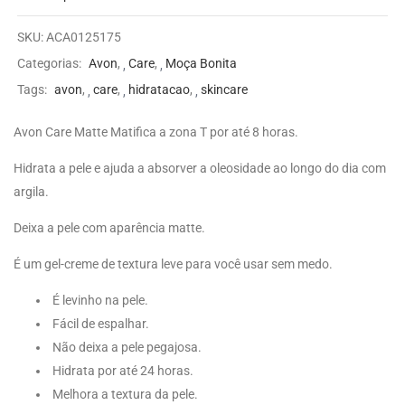
SKU:
ACA0125175
Categorias:
Avon
,
Care
,
Moça Bonita
Tags:
avon
,
care
,
hidratacao
,
skincare
Avon Care Matte Matifica a zona T por até 8 horas.
Hidrata a pele e ajuda a absorver a oleosidade ao longo do dia com
argila.
Deixa a pele com aparência matte.
É um gel-creme de textura leve para você usar sem medo.
É levinho na pele.
Fácil de espalhar.
Não deixa a pele pegajosa.
Hidrata por até 24 horas.
Melhora a textura da pele.