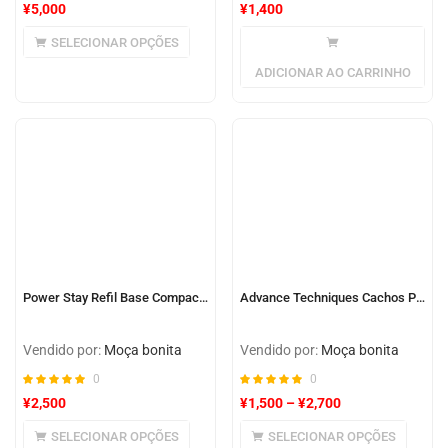
¥
5,000
¥
1,400
SELECIONAR OPÇÕES
ADICIONAR AO CARRINHO
Power Stay Refil Base Compacta 3 em 1 FPS 20 18h
Advance Techniques Cachos Poderosos
Vendido por:
Moça bonita
Vendido por:
Moça bonita
0
0
¥
2,500
¥
1,500
–
¥
2,700
SELECIONAR OPÇÕES
SELECIONAR OPÇÕES