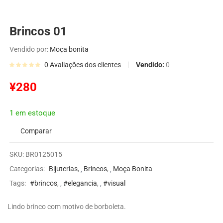
Brincos 01
Vendido por:
Moça bonita
Vendido:
0
0
Avaliações dos clientes
¥
280
1 em estoque
Comparar
SKU:
BR0125015
Categorias:
Bijuterias
,
Brincos
,
Moça Bonita
Tags:
#brincos
,
#elegancia
,
#visual
Lindo brinco com motivo de borboleta.