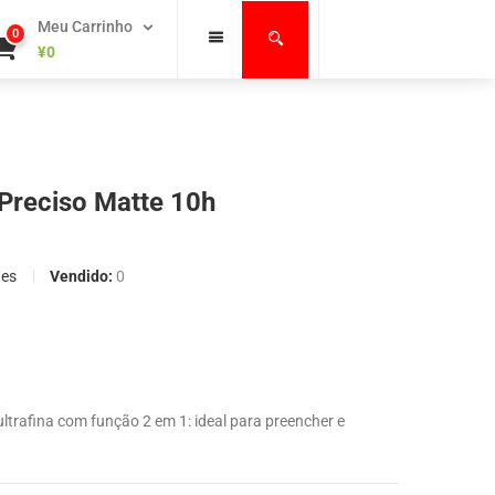
Meu Carrinho
0
¥
0
Preciso Matte 10h
Vendido:
0
tes
ultrafina com função 2 em 1: ideal para preencher e