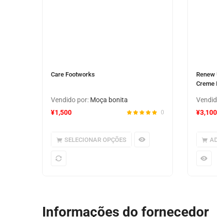
Care Footworks
Renew 
Creme 
Vendido por:
Moça bonita
Vendid
¥
1,500
¥
3,100
0
SELECIONAR OPÇÕES
AD
Informações do fornecedor