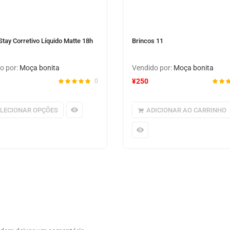
tay Corretivo Líquido Matte 18h
Brincos 11
o por:
Moça bonita
Vendido por:
Moça bonita
¥
250
0
ELECIONAR OPÇÕES
ADICIONAR AO CARRINHO