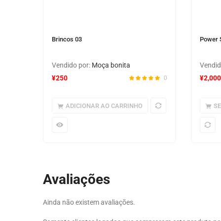
Brincos 03
Power S
Vendido por:
Moça bonita
Vendid
¥
250
¥
2,000
0
ADICIONAR AO CARRINHO
S
Avaliações
Ainda não existem avaliações.