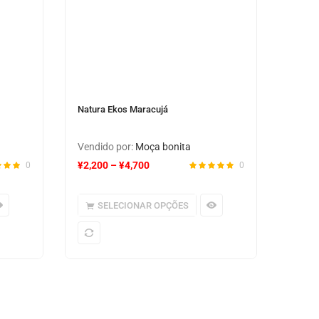
Natura Ekos Maracujá
Vendido por:
Moça bonita
¥
2,200
–
¥
4,700
0
0
SELECIONAR OPÇÕES