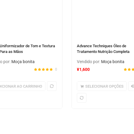
Uniformizador de Tom e Textura
Advance Techniques Óleo de
Para as Mãos
Tratamento Nutrição Completa
o por:
Moça bonita
Vendido por:
Moça bonita
¥
1,600
0
ICIONAR AO CARRINHO
SELECIONAR OPÇÕES