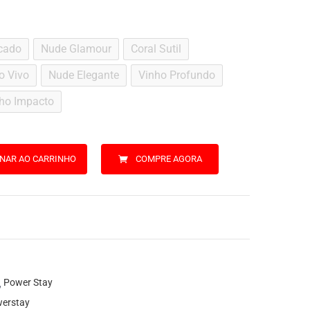
cado
Nude Glamour
Coral Sutil
o Vivo
Nude Elegante
Vinho Profundo
ho Impacto
ONAR AO CARRINHO
COMPRE AGORA
Power Stay
erstay