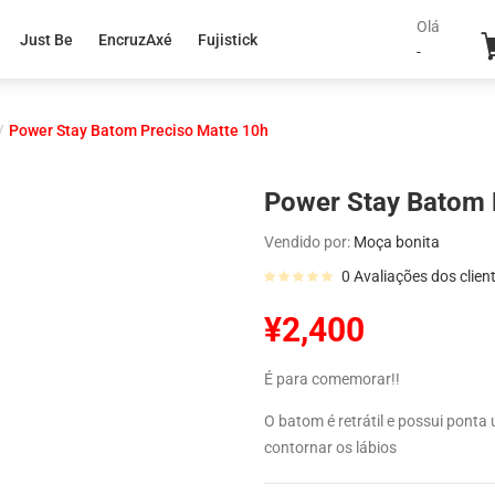
Olá
Just Be
EncruzAxé
Fujistick
-
Power Stay Batom Preciso Matte 10h
Power Stay Batom 
Vendido por:
Moça bonita
0
Avaliações dos clien
¥
2,400
É para comemorar!!
O batom é retrátil e possui ponta 
contornar os lábios