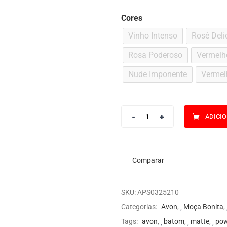
Cores
Vinho Intenso
Rosê Deli
Rosa Poderoso
Vermelh
Nude Imponente
Vermel
ADICI
Comparar
SKU:
APS0325210
Categorias:
Avon
,
Moça Bonita
,
Tags:
avon
,
batom
,
matte
,
pow