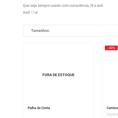
Que seja sempre usado com consciência, fé e axé.
Axé! 🤍🌿
Tamanhos:
- 40%
FORA DE ESTOQUE
Palha da Costa
Camise
CA251