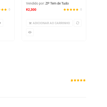
Vendido por:
ZP Tem de Tudo
¥
2,300
0
0
ADICIONAR AO CARRINHO
Avaliado
1
como
5.00
de 5,
com
baseado
em
avaliação