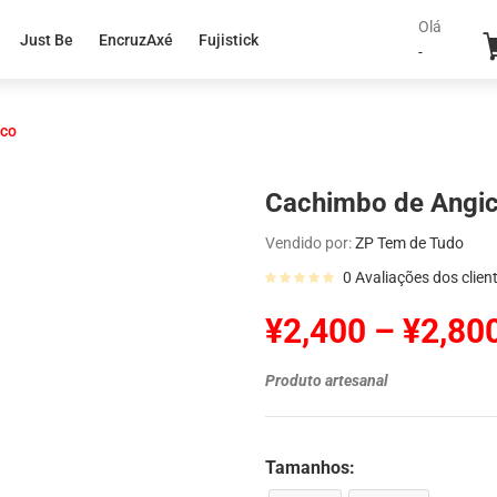
Olá
Just Be
EncruzAxé
Fujistick
-
ico
Cachimbo de Angi
Vendido por:
ZP Tem de Tudo
0
Avaliações dos clien
¥
2,400
–
¥
2,80
Produto artesanal
Tamanhos: