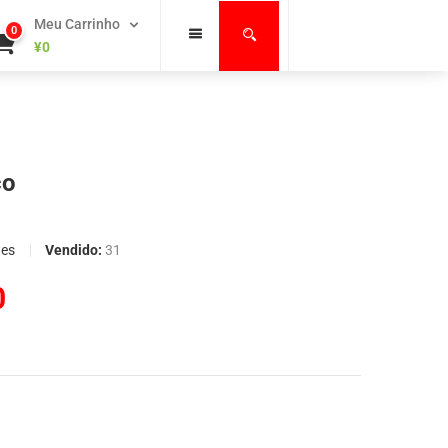
Meu Carrinho
0
¥
0
co
Vendido:
31
tes
0