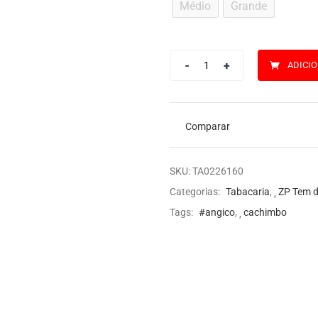
Médio
Grande
ADICI
Comparar
SKU:
TA0226160
Categorias:
Tabacaria
,
ZP Tem d
Tags:
#angico
,
cachimbo