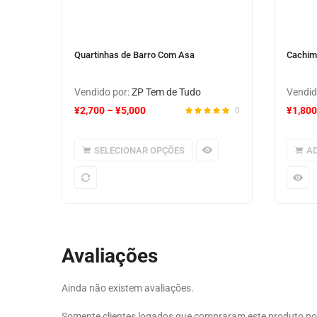
Quartinhas de Barro Com Asa
Cachim
Vendido por:
ZP Tem de Tudo
Vendid
¥
2,700
–
¥
5,000
¥
1,800
0
SELECIONAR OPÇÕES
AD
Avaliações
Ainda não existem avaliações.
Somente clientes logados que compraram este produto p