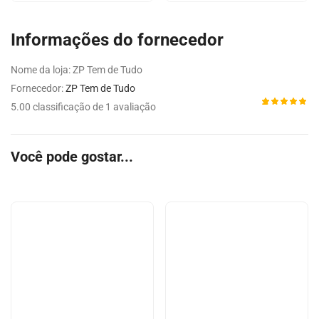
Informações do fornecedor
Nome da loja:
ZP Tem de Tudo
Fornecedor:
ZP Tem de Tudo
5.00 classificação de 1 avaliação
Avaliado
1
como
5.00
de 5,
com
Você pode gostar...
baseado
em
avaliação
de cliente