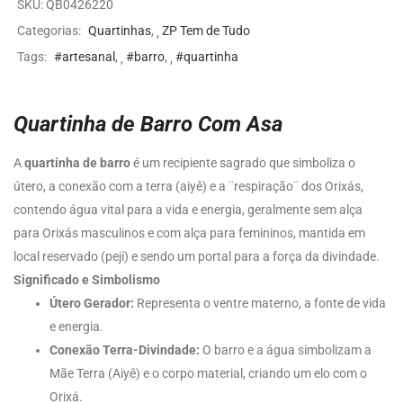
SKU:
QB0426220
Categorias:
Quartinhas
,
ZP Tem de Tudo
Tags:
#artesanal
,
#barro
,
#quartinha
Quartinha de Barro Com Asa
A
quartinha de barro
é um recipiente sagrado que simboliza o
útero, a conexão com a terra (aiyê) e a ¨respiração¨ dos Orixás,
contendo água vital para a vida e energia, geralmente sem alça
para Orixás masculinos e com alça para femininos, mantida em
local reservado (peji) e sendo um portal para a força da divindade.
Significado e Simbolismo
Útero Gerador:
Representa o ventre materno, a fonte de vida
e energia.
Conexão Terra-Divindade:
O barro e a água simbolizam a
Mãe Terra (Aiyê) e o corpo material, criando um elo com o
Orixá.