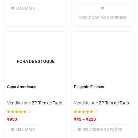
LEIA MAIS
ADICIONAR AO CARRINHO
FORA DE ESTOQUE
Copo Americano
Pingente Flechas
Vendido por:
ZP Tem de Tudo
Vendido por:
ZP Tem de Tudo
0
0
¥
950
¥
45
–
¥
250
LEIA MAIS
SELECIONAR OPÇÕES