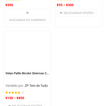
¥
350
¥
55
–
¥
300
SELECIONAR OPÇÕES
ADICIONAR AO CARRINHO
Velas Palito Bicolor Diversas Cores
Vendido por:
ZP Tem de Tudo
0
¥
150
–
¥
850
SELECIONAR OPÇÕES