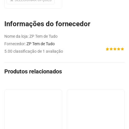
Informações do fornecedor
Nome da loja:
ZP Tem de Tudo
Fornecedor:
ZP Tem de Tudo
5.00 classificação de 1 avaliação
Avaliado
1
como
5.00
de 5,
com
Produtos relacionados
baseado
em
avaliação
de cliente