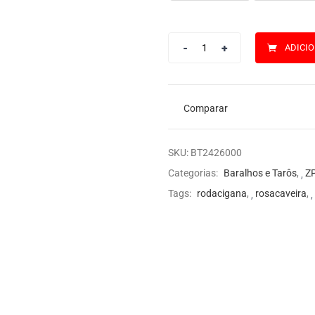
ADICI
Comparar
SKU:
BT2426000
Categorias:
Baralhos e Tarôs
,
ZP
Tags:
rodacigana
,
rosacaveira
,