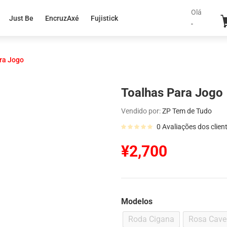
Olá
Just Be
EncruzAxé
Fujistick
-
ra Jogo
Toalhas Para Jogo
Vendido por:
ZP Tem de Tudo
0
Avaliações dos clien
¥
2,700
Modelos
Roda Cigana
Rosa Cave