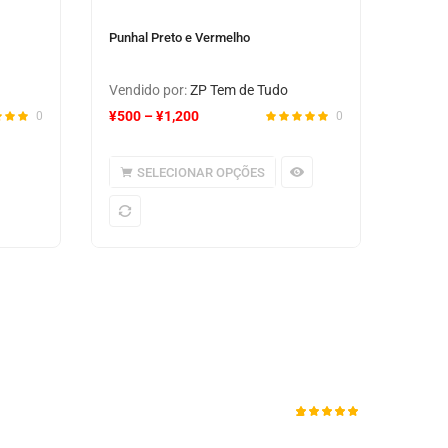
Punhal Preto e Vermelho
Vendido por:
ZP Tem de Tudo
¥
500
–
¥
1,200
0
0
SELECIONAR OPÇÕES
Avaliado
1