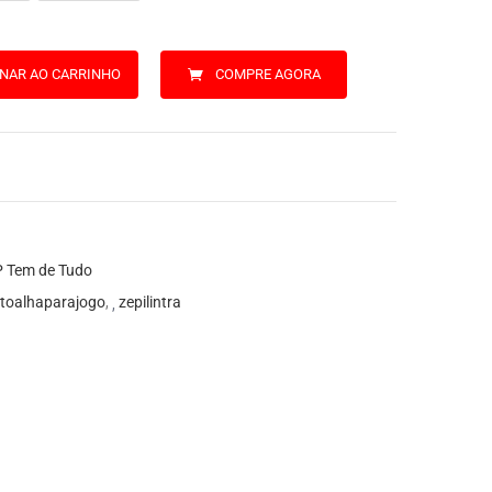
ONAR AO CARRINHO
COMPRE AGORA
 Tem de Tudo
toalhaparajogo
,
zepilintra