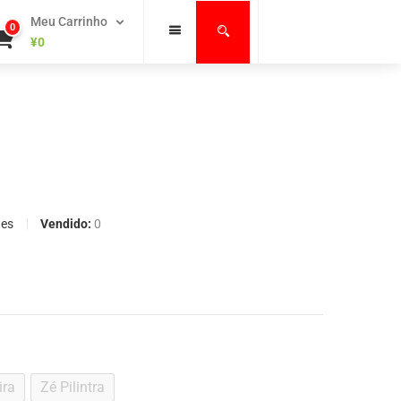
Meu Carrinho
0
¥
0
Vendido:
0
tes
ira
Zé Pilintra