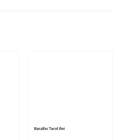
como
5.00
de 5,
com
baseado
em
avaliação
de cliente
Baralho Tarot Rei