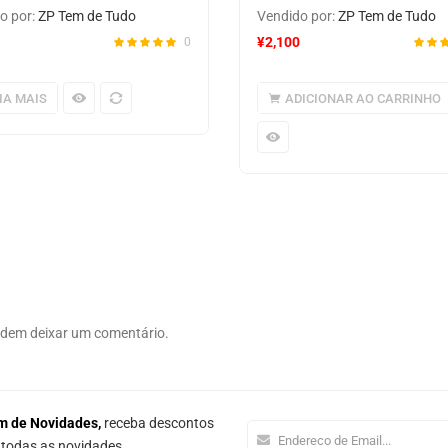
o por:
ZP Tem de Tudo
Vendido por:
ZP Tem de Tudo
¥
2,100
0
IA MAIS
ADICIONAR AO CARRINHO
odem deixar um comentário.
m de Novidades,
receba descontos
e todas as novidades