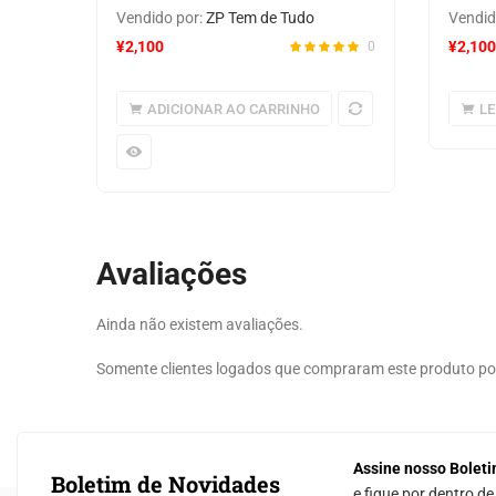
Vendido por:
ZP Tem de Tudo
Vendid
¥
2,100
¥
2,100
0
ADICIONAR AO CARRINHO
LE
Avaliações
Ainda não existem avaliações.
Somente clientes logados que compraram este produto p
Assine nosso Boleti
Boletim de Novidades
e fique por dentro d