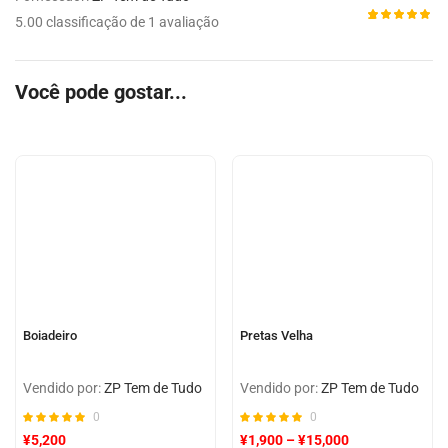
5.00 classificação de 1 avaliação
Avaliado
1
como
5.00
de 5,
com
Você pode gostar...
baseado
em
avaliação
de cliente
Boiadeiro
Pretas Velha
Vendido por:
ZP Tem de Tudo
Vendido por:
ZP Tem de Tudo
0
0
¥
5,200
¥
1,900
–
¥
15,000