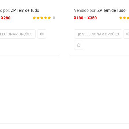
o por:
ZP Tem de Tudo
Vendido por:
ZP Tem de Tudo
–
¥
280
¥
180
–
¥
350
0
ELECIONAR OPÇÕES
SELECIONAR OPÇÕES