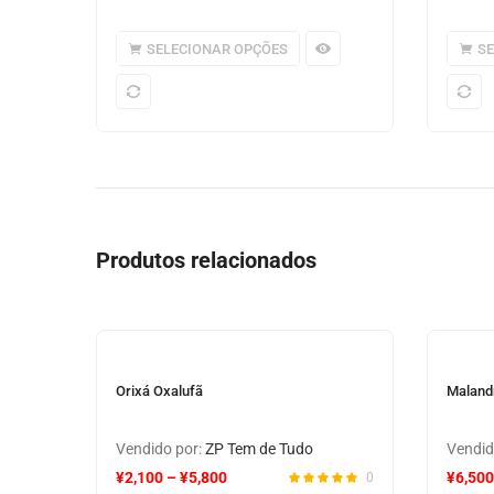
SELECIONAR OPÇÕES
S
Produtos relacionados
Orixá Oxalufã
Maland
Vendido por:
ZP Tem de Tudo
Vendid
¥
2,100
–
¥
5,800
¥
6,500
0