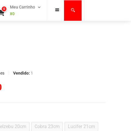
Meu Carrinho
0
¥
0
Vendido:
1
tes
0
elzebu 20cm
Cobra 23cm
Lucifer 21cm