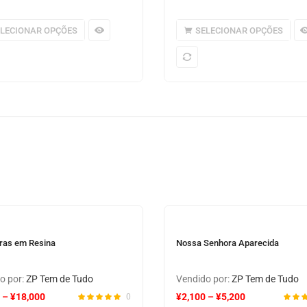
ELECIONAR OPÇÕES
SELECIONAR OPÇÕES
ras em Resina
Nossa Senhora Aparecida
o por:
ZP Tem de Tudo
Vendido por:
ZP Tem de Tudo
–
¥
18,000
¥
2,100
–
¥
5,200
0