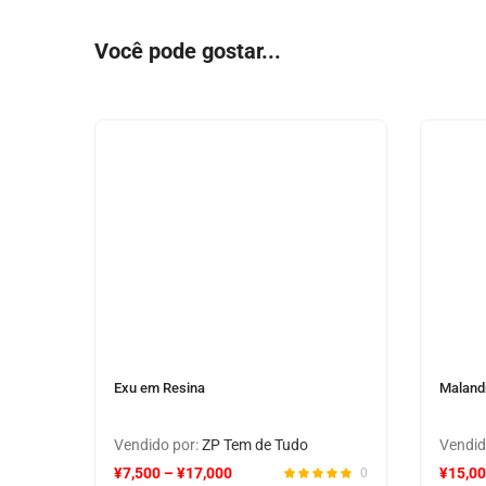
Você pode gostar...
Exu em Resina
Maland
Vendido por:
ZP Tem de Tudo
Vendid
¥
7,500
–
¥
17,000
¥
15,0
0