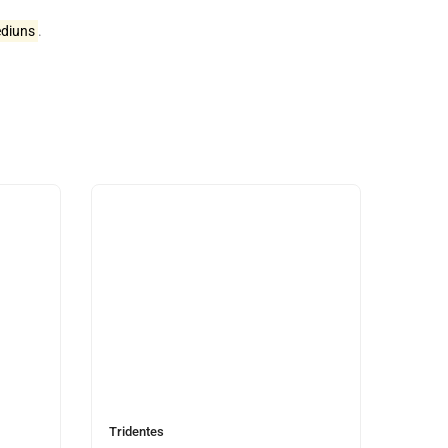
édiuns
.
Tridentes