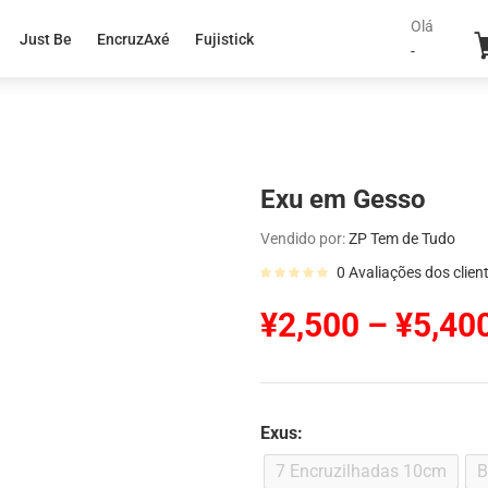
Olá
Just Be
EncruzAxé
Fujistick
-
Exu em Gesso
Vendido por:
ZP Tem de Tudo
0
Avaliações dos clien
¥
2,500
–
¥
5,40
Exus:
7 Encruzilhadas 10cm
B