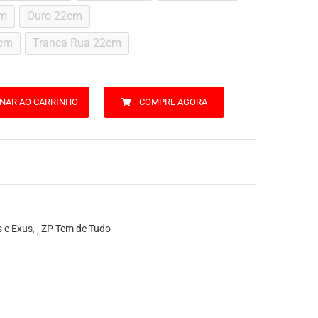
cm
Ouro 22cm
0cm
Tranca Rua 22cm
ONAR AO CARRINHO
COMPRE AGORA
 e Exus
,
ZP Tem de Tudo