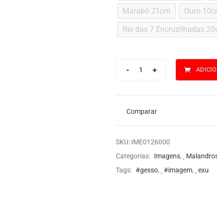
Marabô 21cm
Ouro 10
Rei das 7 Encruzilhadas 2
ADICI
Comparar
SKU:
IME0126000
Categorias:
Imagens
,
Malandros
Tags:
#gesso
,
#imagem
,
exu