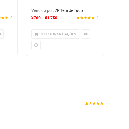
Vendido por:
ZP Tem de Tudo
¥
700
–
¥
1,750
0
0
SELECIONAR OPÇÕES
Avaliado
1
como
5.00
de 5,
com
baseado