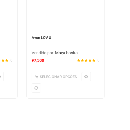
Avon LOV U
Vendido por:
Moça bonita
¥
7,500
0
0
SELECIONAR OPÇÕES