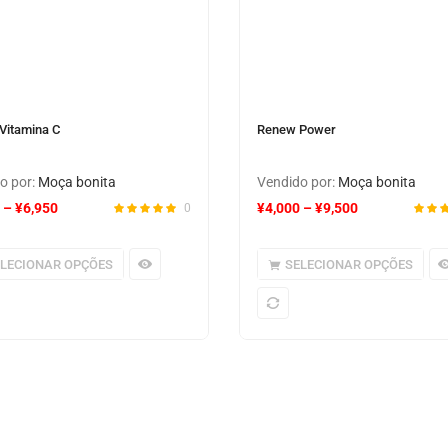
Vitamina C
Renew Power
o por:
Moça bonita
Vendido por:
Moça bonita
–
¥
6,950
¥
4,000
–
¥
9,500
0
ELECIONAR OPÇÕES
SELECIONAR OPÇÕES