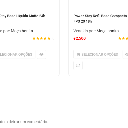
tay Base Líquida Matte 24h
Power Stay Refil Base Compacta
FPS 20 18h
o por:
Moça bonita
Vendido por:
Moça bonita
¥
2,500
0
ELECIONAR OPÇÕES
SELECIONAR OPÇÕES
odem deixar um comentário.