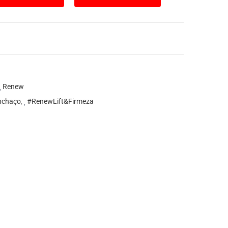
Renew
nchaço
,
#RenewLift&Firmeza