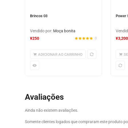
Brincos 03
Power S
Vendido por:
Moça bonita
Vendid
¥
250
¥
3,200
0
ADICIONAR AO CARRINHO
S
Avaliações
Ainda não existem avaliações.
Somente clientes logados que compraram este produto p