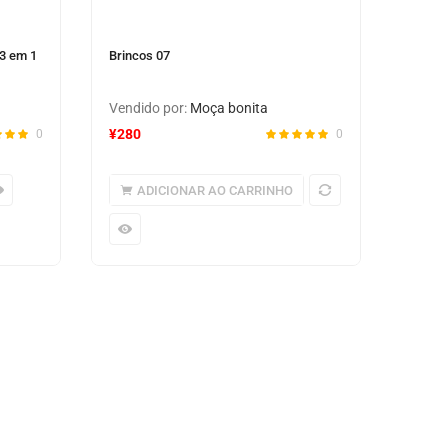
 3 em 1
Brincos 07
Vendido por:
Moça bonita
¥
280
0
0
ADICIONAR AO CARRINHO