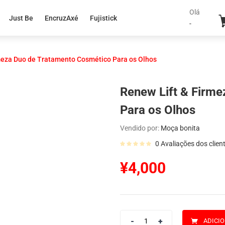
Olá
Just Be
EncruzAxé
Fujistick
-
meza Duo de Tratamento Cosmético Para os Olhos
Renew Lift & Firm
Para os Olhos
Vendido por:
Moça bonita
0
Avaliações dos clien
¥
4,000
ADICI