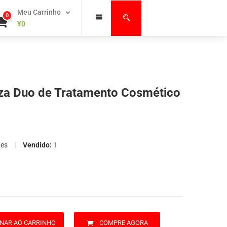
Meu Carrinho
0
¥
0
eza Duo de Tratamento Cosmético
Vendido:
1
tes
ONAR AO CARRINHO
COMPRE AGORA