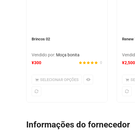
Brincos 02
Renew 
Vendido por:
Moça bonita
Vendid
¥
300
¥
2,500
0
SELECIONAR OPÇÕES
S
Informações do fornecedor