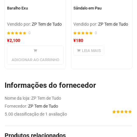
Baralho Exu
Sândalo em Pau
Vendido por:
ZP Tem de Tudo
Vendido por:
ZP Tem de Tudo
0
0
¥
2,100
¥
180
LEIA MAIS
ADICIONAR AO CARRINHO
Informações do fornecedor
Nome da loja:
ZP Tem de Tudo
Fornecedor:
ZP Tem de Tudo
5.00 classificação de 1 avaliação
Avaliado
1
como
5.00
de 5,
com
Produtos relacionados
baseado