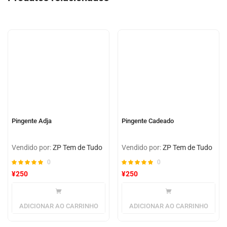
em
avaliação
de cliente
Pingente Adja
Pingente Cadeado
Vendido por:
ZP Tem de Tudo
Vendido por:
ZP Tem de Tudo
0
0
¥
250
¥
250
ADICIONAR AO CARRINHO
ADICIONAR AO CARRINHO