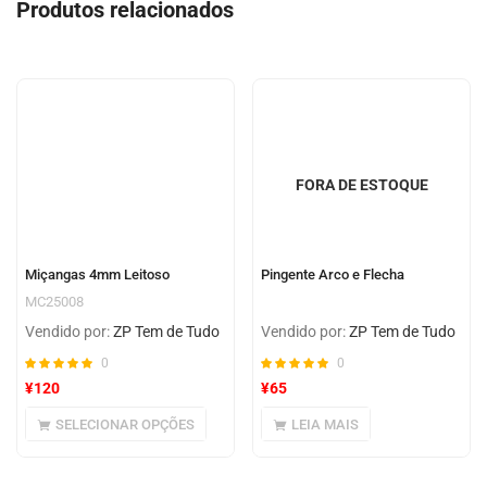
Produtos relacionados
baseado
em
avaliação
de cliente
FORA DE ESTOQUE
Miçangas 4mm Leitoso
Pingente Arco e Flecha
MC25008
Vendido por:
ZP Tem de Tudo
Vendido por:
ZP Tem de Tudo
0
0
¥
120
¥
65
SELECIONAR OPÇÕES
LEIA MAIS