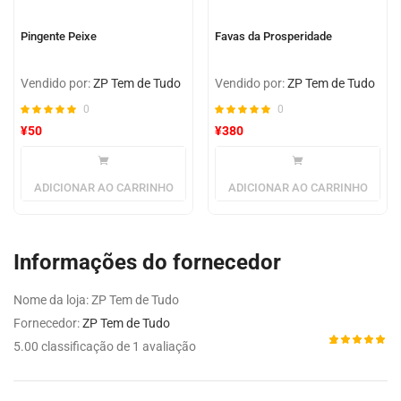
Pingente Peixe
Favas da Prosperidade
Vendido por:
ZP Tem de Tudo
Vendido por:
ZP Tem de Tudo
0
0
¥
50
¥
380
ADICIONAR AO CARRINHO
ADICIONAR AO CARRINHO
Informações do fornecedor
Nome da loja:
ZP Tem de Tudo
Fornecedor:
ZP Tem de Tudo
5.00 classificação de 1 avaliação
Avaliado
1
como
5.00
de 5,
com