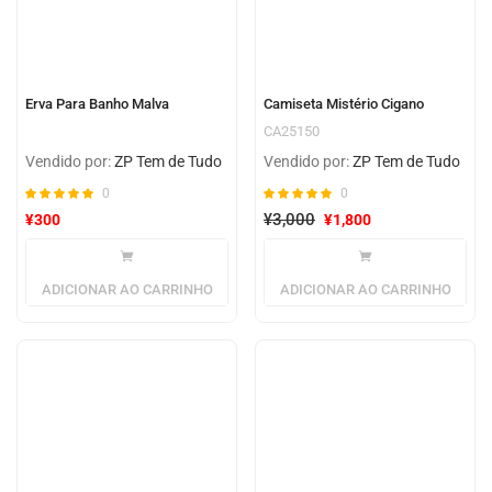
Erva Para Banho Malva
Camiseta Mistério Cigano
CA25150
Vendido por:
ZP Tem de Tudo
Vendido por:
ZP Tem de Tudo
0
0
¥
3,000
¥
300
¥
1,800
ADICIONAR AO CARRINHO
ADICIONAR AO CARRINHO