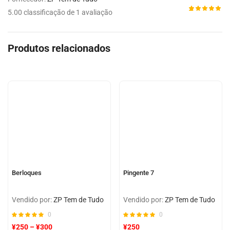
5.00 classificação de 1 avaliação
Avaliado
1
como
5.00
de 5,
com
Produtos relacionados
baseado
em
avaliação
de cliente
Berloques
Pingente 7
Vendido por:
ZP Tem de Tudo
Vendido por:
ZP Tem de Tudo
0
0
¥
250
–
¥
300
¥
250