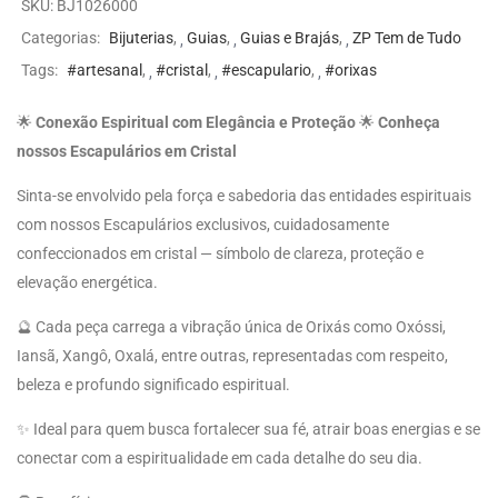
SKU:
BJ1026000
Categorias:
Bijuterias
,
Guias
,
Guias e Brajás
,
ZP Tem de Tudo
Tags:
#artesanal
,
#cristal
,
#escapulario
,
#orixas
🌟
Conexão Espiritual com Elegância e Proteção
🌟
Conheça
nossos Escapulários em Cristal
Sinta-se envolvido pela força e sabedoria das entidades espirituais
com nossos Escapulários exclusivos, cuidadosamente
confeccionados em cristal — símbolo de clareza, proteção e
elevação energética.
🔮 Cada peça carrega a vibração única de Orixás como Oxóssi,
Iansã, Xangô, Oxalá, entre outras, representadas com respeito,
beleza e profundo significado espiritual.
✨ Ideal para quem busca fortalecer sua fé, atrair boas energias e se
conectar com a espiritualidade em cada detalhe do seu dia.