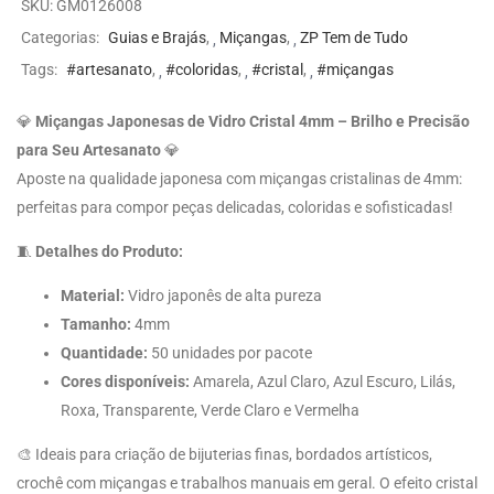
SKU:
GM0126008
Categorias:
Guias e Brajás
,
Miçangas
,
ZP Tem de Tudo
Tags:
#artesanato
,
#coloridas
,
#cristal
,
#miçangas
💎
Miçangas Japonesas de Vidro Cristal 4mm – Brilho e Precisão
para Seu Artesanato
💎
Aposte na qualidade japonesa com miçangas cristalinas de 4mm:
perfeitas para compor peças delicadas, coloridas e sofisticadas!
🧵
Detalhes do Produto:
Material:
Vidro japonês de alta pureza
Tamanho:
4mm
Quantidade:
50 unidades por pacote
Cores disponíveis:
Amarela, Azul Claro, Azul Escuro, Lilás,
Roxa, Transparente, Verde Claro e Vermelha
🎨 Ideais para criação de bijuterias finas, bordados artísticos,
crochê com miçangas e trabalhos manuais em geral. O efeito cristal