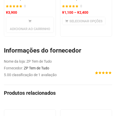
0
0
¥
3,900
¥
1,100
–
¥
2,400
SELECIONAR OPÇÕES
ADICIONAR AO CARRINHO
Informações do fornecedor
Nome da loja:
ZP Tem de Tudo
Fornecedor:
ZP Tem de Tudo
5.00 classificação de 1 avaliação
Avaliado
1
como
5.00
de 5,
com
Produtos relacionados
baseado
em
avaliação
de cliente