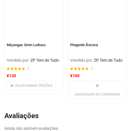
Miçangas 3mm Leitoso
Pingente Âncora
Vendido por:
ZP Tem de Tudo
Vendido por:
ZP Tem de Tudo
0
0
¥
120
¥
100
SELECIONAR OPÇÕES
ADICIONAR AO CARRINHO
Avaliações
Ainda não existem avaliações.