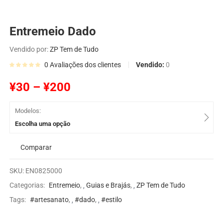
Entremeio Dado
Vendido por:
ZP Tem de Tudo
Vendido:
0
0
Avaliações dos clientes
¥
30
–
¥
200
Modelos:
Escolha uma opção
Comparar
SKU:
EN0825000
Categorias:
Entremeio
,
Guias e Brajás
,
ZP Tem de Tudo
Tags:
#artesanato
,
#dado
,
#estilo