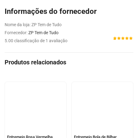
Informações do fornecedor
Nome da loja:
ZP Tem de Tudo
Fornecedor:
ZP Tem de Tudo
5.00 classificação de 1 avaliação
Avaliado
1
como
5.00
de 5,
com
Produtos relacionados
baseado
em
avaliação
de cliente
Entremeio Rosa Vermelha
Entremeio Bola de Bilhar