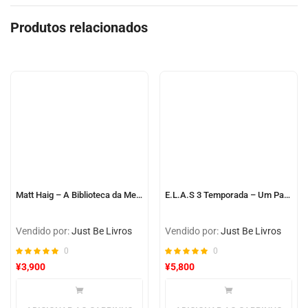
Produtos relacionados
Matt Haig – A Biblioteca da Meia-Noite
E.L.A.S 3 Temporada – Um Pacto de Silêncio
Vendido por:
Just Be Livros
Vendido por:
Just Be Livros
0
0
¥
3,900
¥
5,800