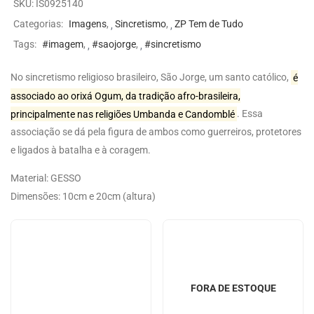
SKU:
IS0925140
Categorias:
Imagens
,
Sincretismo
,
ZP Tem de Tudo
Tags:
#imagem
,
#saojorge
,
#sincretismo
No sincretismo religioso brasileiro, São Jorge, um santo católico,
é
associado ao orixá Ogum, da tradição afro-brasileira,
principalmente nas religiões Umbanda e Candomblé
.
Essa
associação se dá pela figura de ambos como guerreiros, protetores
e ligados à batalha e à coragem.
Material: GESSO
Dimensões: 10cm e 20cm (altura)
FORA DE ESTOQUE