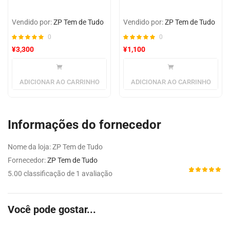
Vendido por:
ZP Tem de Tudo
Vendido por:
ZP Tem de Tudo
0
0
¥
3,300
¥
1,100
ADICIONAR AO CARRINHO
ADICIONAR AO CARRINHO
Informações do fornecedor
Nome da loja:
ZP Tem de Tudo
Fornecedor:
ZP Tem de Tudo
5.00 classificação de 1 avaliação
Avaliado
1
como
5.00
de 5,
com
Você pode gostar...
baseado
em
avaliação