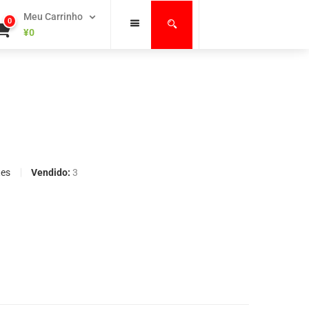
Meu Carrinho
0
¥
0
Vendido:
3
tes