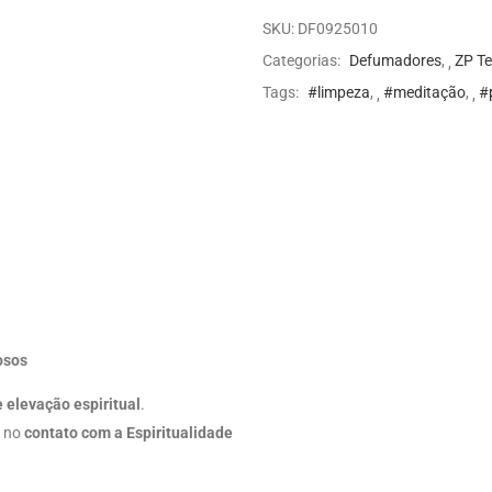
SKU:
DF0925010
Categorias:
Defumadores
,
ZP T
Tags:
#limpeza
,
#meditação
,
#
osos
 elevação espiritual
.
a no
contato com a Espiritualidade