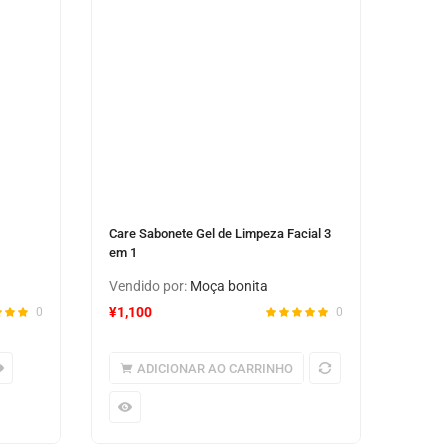
Care Sabonete Gel de Limpeza Facial 3
em 1
Vendido por:
Moça bonita
¥
1,100
0
0
ADICIONAR AO CARRINHO