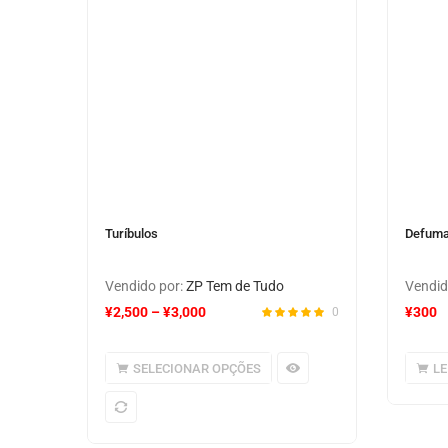
Turíbulos
Defuma
Vendido por:
ZP Tem de Tudo
Vendid
¥
2,500
–
¥
3,000
¥
300
0
SELECIONAR OPÇÕES
LE