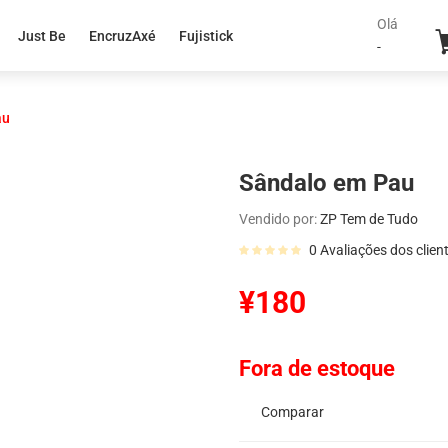
Olá
Just Be
EncruzAxé
Fujistick
-
au
Sândalo em Pau
Vendido por:
ZP Tem de Tudo
0
Avaliações dos clien
¥
180
Fora de estoque
Comparar