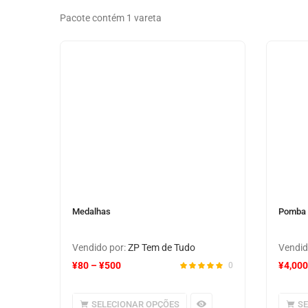
Pacote contém 1 vareta
Medalhas
Pomba 
Vendido por:
ZP Tem de Tudo
Vendid
¥
80
–
¥
500
¥
4,000
0
SELECIONAR OPÇÕES
S