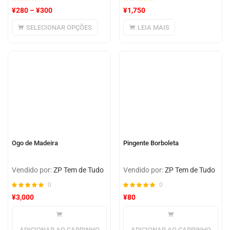
¥
280
–
¥
300
¥
1,750
SELECIONAR OPÇÕES
LEIA MAIS
Ogo de Madeira
Pingente Borboleta
Vendido por:
ZP Tem de Tudo
Vendido por:
ZP Tem de Tudo
0
0
¥
3,000
¥
80
ADICIONAR AO CARRINHO
ADICIONAR AO CARRINHO