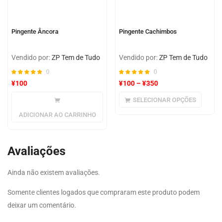
Pingente Âncora
Pingente Cachimbos
Vendido por:
ZP Tem de Tudo
Vendido por:
ZP Tem de Tudo
0
0
¥
100
¥
100
–
¥
350
SELECIONAR OPÇÕES
ADICIONAR AO CARRINHO
Avaliações
Ainda não existem avaliações.
Somente clientes logados que compraram este produto podem
deixar um comentário.