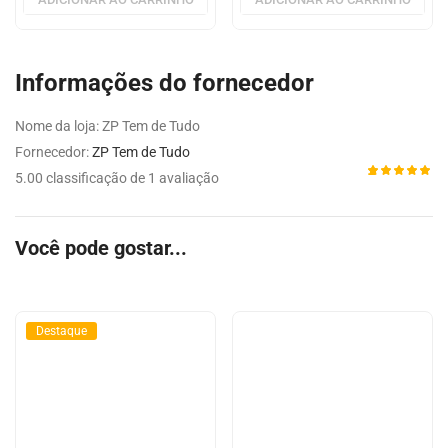
Informações do fornecedor
Nome da loja:
ZP Tem de Tudo
Fornecedor:
ZP Tem de Tudo
5.00 classificação de 1 avaliação
Avaliado
1
como
5.00
de 5,
com
Você pode gostar...
baseado
em
avaliação
de cliente
Destaque