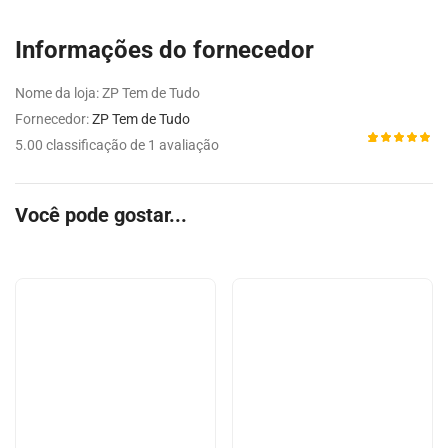
Informações do fornecedor
Nome da loja:
ZP Tem de Tudo
Fornecedor:
ZP Tem de Tudo
5.00 classificação de 1 avaliação
Avaliado
1
como
5.00
de 5,
com
Você pode gostar...
baseado
em
avaliação
de cliente