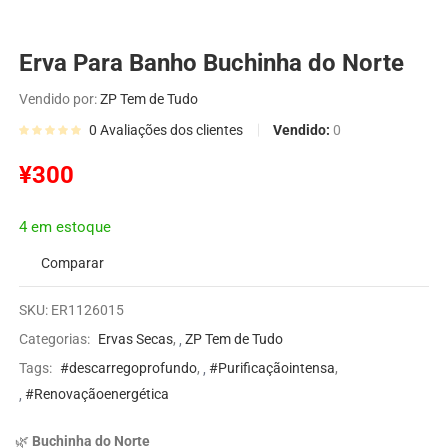
Erva Para Banho Buchinha do Norte
Vendido por:
ZP Tem de Tudo
Vendido:
0
0
Avaliações dos clientes
¥
300
4 em estoque
Comparar
SKU:
ER1126015
Categorias:
Ervas Secas
,
ZP Tem de Tudo
Tags:
#descarregoprofundo
,
#Purificaçãointensa
,
#Renovaçãoenergética
🌿
Buchinha do Norte