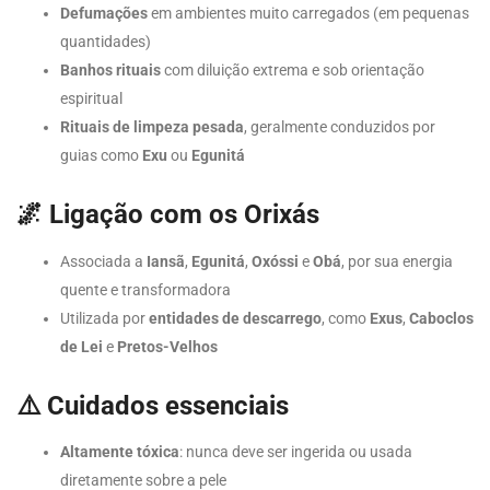
Defumações
em ambientes muito carregados (em pequenas
quantidades)
Banhos rituais
com diluição extrema e sob orientação
espiritual
Rituais de limpeza pesada
, geralmente conduzidos por
guias como
Exu
ou
Egunitá
🌌
Ligação com os Orixás
Associada a
Iansã
,
Egunitá
,
Oxóssi
e
Obá
, por sua energia
quente e transformadora
Utilizada por
entidades de descarrego
, como
Exus
,
Caboclos
de Lei
e
Pretos-Velhos
⚠️
Cuidados essenciais
Altamente tóxica
: nunca deve ser ingerida ou usada
diretamente sobre a pele