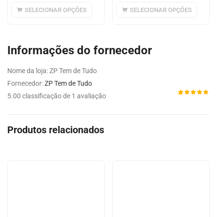
SELECIONAR OPÇÕES
SELECIONAR OPÇÕES
Informações do fornecedor
Nome da loja:
ZP Tem de Tudo
Fornecedor:
ZP Tem de Tudo
5.00 classificação de 1 avaliação
Avaliado
1
como
5.00
de 5,
com
Produtos relacionados
baseado
em
avaliação
de cliente