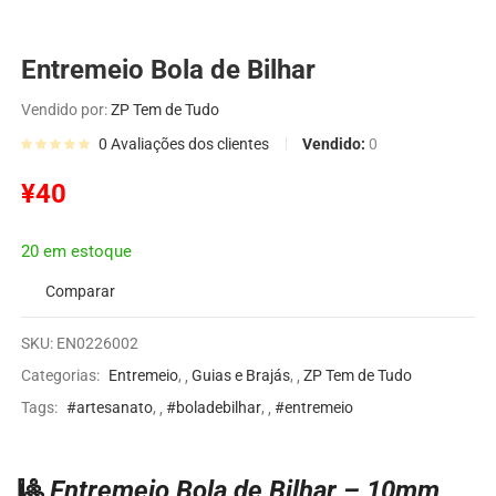
Entremeio Bola de Bilhar
Vendido por:
ZP Tem de Tudo
Vendido:
0
0
Avaliações dos clientes
¥
40
20 em estoque
Comparar
SKU:
EN0226002
Categorias:
Entremeio
,
Guias e Brajás
,
ZP Tem de Tudo
Tags:
#artesanato
,
#boladebilhar
,
#entremeio
🎱
Entremeio Bola de Bilhar – 10mm