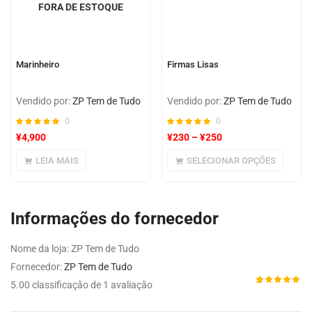
FORA DE ESTOQUE
Marinheiro
Firmas Lisas
Vendido por:
ZP Tem de Tudo
Vendido por:
ZP Tem de Tudo
0
0
¥
4,900
¥
230
–
¥
250
LEIA MAIS
SELECIONAR OPÇÕES
Informações do fornecedor
Nome da loja:
ZP Tem de Tudo
Fornecedor:
ZP Tem de Tudo
5.00 classificação de 1 avaliação
Avaliado
1
como
5.00