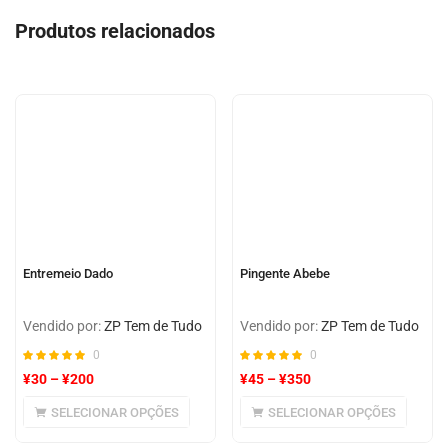
de 5,
com
Produtos relacionados
baseado
em
avaliação
de cliente
Entremeio Dado
Pingente Abebe
Vendido por:
ZP Tem de Tudo
Vendido por:
ZP Tem de Tudo
0
0
¥
30
–
¥
200
¥
45
–
¥
350
SELECIONAR OPÇÕES
SELECIONAR OPÇÕES