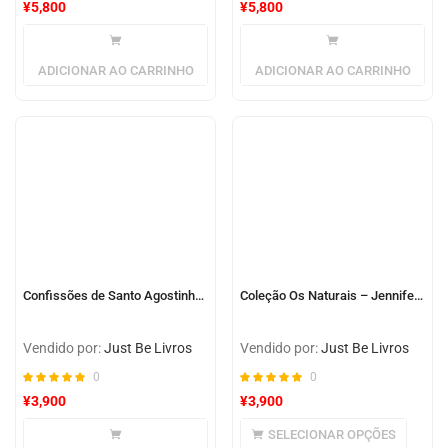
¥
5,800
¥
5,800
ADICIONAR AO CARRINHO
ADICIONAR AO CARRINHO
Confissões de Santo Agostinho – Edição de Luxo Almofadada
Coleção Os Naturais – Jennifer Lynn Barnes
Vendido por:
Just Be Livros
Vendido por:
Just Be Livros
0
0
¥
3,900
¥
3,900
SELECIONAR OPÇÕES