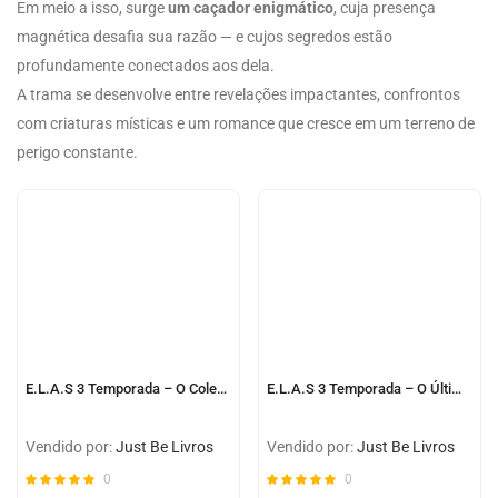
Em meio a isso, surge
um caçador enigmático
, cuja presença
magnética desafia sua razão — e cujos segredos estão
profundamente conectados aos dela.
A trama se desenvolve entre revelações impactantes, confrontos
com criaturas místicas e um romance que cresce em um terreno de
perigo constante.
E.L.A.S 3 Temporada – O Colecionador de Monstros
E.L.A.S 3 Temporada – O Último Segredo
Vendido por:
Just Be Livros
Vendido por:
Just Be Livros
0
0