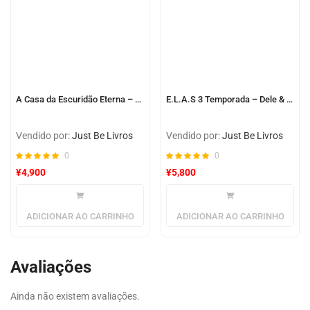
A Casa da Escuridão Eterna – Riley Sager
E.L.A.S 3 Temporada – Dele & Dela
Vendido por:
Just Be Livros
Vendido por:
Just Be Livros
0
0
¥
4,900
¥
5,800
ADICIONAR AO CARRINHO
ADICIONAR AO CARRINHO
Avaliações
Ainda não existem avaliações.