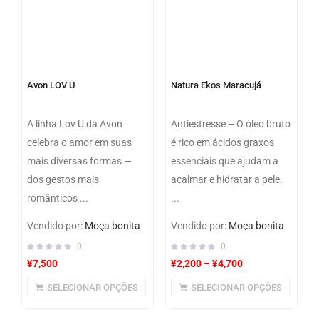
Avon LOV U
Natura Ekos Maracujá
A linha Lov U da Avon
Antiestresse – O óleo bruto
celebra o amor em suas
é rico em ácidos graxos
mais diversas formas —
essenciais que ajudam a
dos gestos mais
acalmar e hidratar a pele.
românticos ...
...
Vendido por:
Moça bonita
Vendido por:
Moça bonita
0
0
¥
7,500
¥
2,200
–
¥
4,700
SELECIONAR OPÇÕES
SELECIONAR OPÇÕES