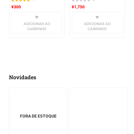
¥
300
¥
1,750
Avaliação
5.00
de 5
ADICIONAR AO
ADICIONAR AO
CARRINHO
CARRINHO
Novidades
FORA DE ESTOQUE