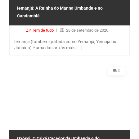
Iemanjá: A Rainha do Mar na Umbanda e no
Candomblé
ZP Tem de tudo
28 de setembro de 2020
Iemanjá (também grafada como Yemanjá, Yemoja ou
Janaína) é uma das orixás mais [...]
0
Oxóssi: O Orixá Caçador da Umbanda e do