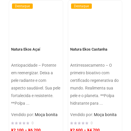
Destaque
Destaque
Natura Ekos Açaí
Natura Ekos Castanha
Antiopacidade – Potente
Antirressecamento – O
em reenergizar. Deixa a
primeiro bioativo com
pele radiante e com
certificado regenerativa do
aspecto saudável. Sua pele
mundo. Realimenta sua
fortalecida e resistente.
pele e o planeta. **Polpa
**Polpa ...
hidratante para ...
Vendido por:
Moça bonita
Vendido por:
Moça bonita
0
0
¥
2,100
–
¥
6,200
¥
2,600
–
¥
4,700