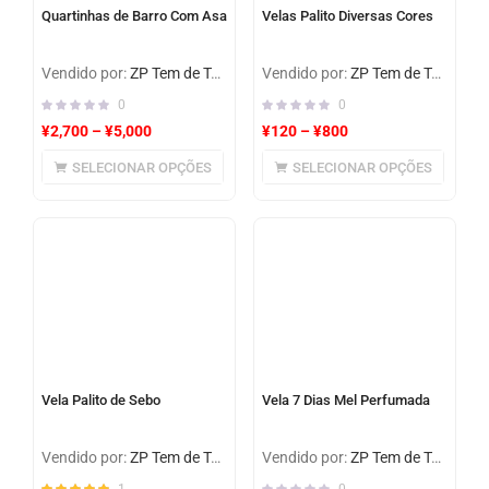
Quartinhas de Barro Com Asa
Velas Palito Diversas Cores
Vendido por:
ZP Tem de Tudo
Vendido por:
ZP Tem de Tudo
0
0
¥
2,700
–
¥
5,000
¥
120
–
¥
800
SELECIONAR OPÇÕES
SELECIONAR OPÇÕES
Vela Palito de Sebo
Vela 7 Dias Mel Perfumada
Vendido por:
ZP Tem de Tudo
Vendido por:
ZP Tem de Tudo
1
0