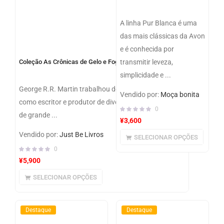
A linha Pur Blanca é uma
das mais clássicas da Avon
e é conhecida por
Coleção As Crônicas de Gelo e Fogo – George R. R. Martin
transmitir leveza,
simplicidade e ...
George R.R. Martin trabalhou dez anos em Hollywood
Vendido por:
Moça bonita
como escritor e produtor de diversas séries e filmes
0
de grande ...
¥
3,600
Vendido por:
Just Be Livros
SELECIONAR OPÇÕES
0
¥
5,900
SELECIONAR OPÇÕES
Destaque
Destaque