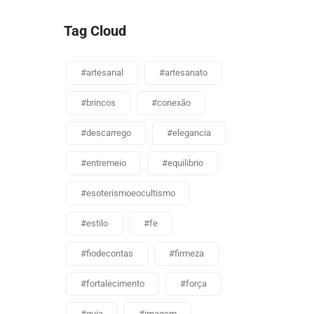
Tag Cloud
#artesanal
#artesanato
#brincos
#conexão
#descarrego
#elegancia
#entremeio
#equilibrio
#esoterismoeocultismo
#estilo
#fe
#fiodecontas
#firmeza
#fortalecimento
#força
#guia
#imagem