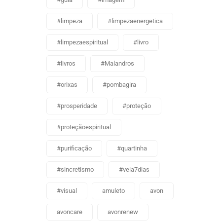
#limpeza
#limpezaenergetica
#limpezaespiritual
#livro
#livros
#Malandros
#orixas
#pombagira
#prosperidade
#proteção
#proteçãoespiritual
#purificação
#quartinha
#sincretismo
#vela7dias
#visual
amuleto
avon
avoncare
avonrenew