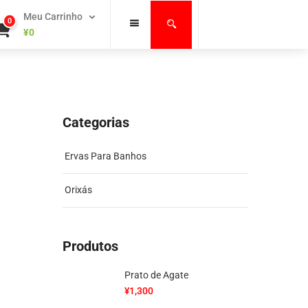
Meu Carrinho
0
¥
0
Categorias
Ervas Para Banhos
Orixás
Produtos
Prato de Agate
¥
1,300