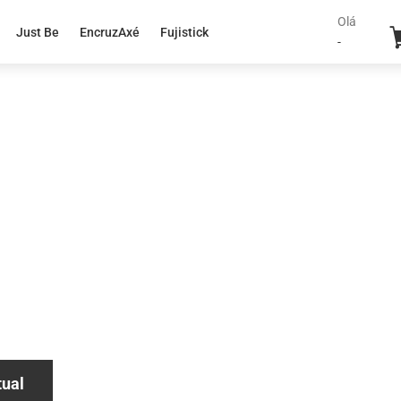
Olá
Just Be
EncruzAxé
Fujistick
-
tual