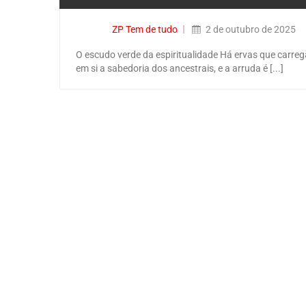
ZP Tem de tudo
2 de outubro de 2025
O escudo verde da espiritualidade Há ervas que carre
em si a sabedoria dos ancestrais, e a arruda é [...]