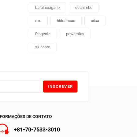
baralhocigano
cachimbo
exu
hidratacao
orixa
Pingente
powerstay
skincare
INSCREVER
NFORMAÇÕES DE CONTATO
+81-70-7533-3010
0