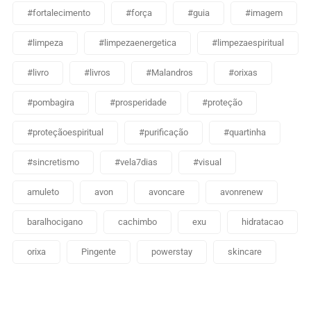
#fortalecimento
#força
#guia
#imagem
#limpeza
#limpezaenergetica
#limpezaespiritual
#livro
#livros
#Malandros
#orixas
#pombagira
#prosperidade
#proteção
#proteçãoespiritual
#purificação
#quartinha
#sincretismo
#vela7dias
#visual
amuleto
avon
avoncare
avonrenew
baralhocigano
cachimbo
exu
hidratacao
orixa
Pingente
powerstay
skincare