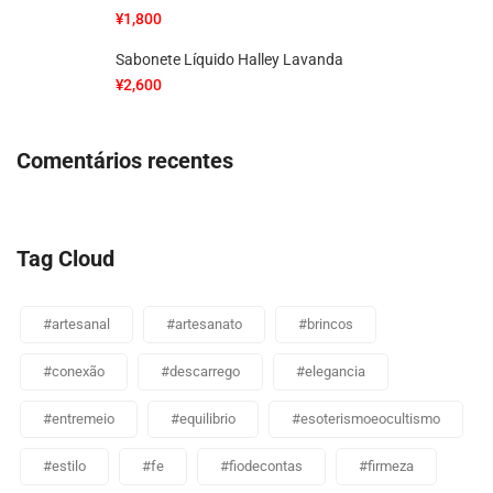
¥
1,800
Sabonete Líquido Halley Lavanda
¥
2,600
Comentários recentes
Tag Cloud
#artesanal
#artesanato
#brincos
#conexão
#descarrego
#elegancia
#entremeio
#equilibrio
#esoterismoeocultismo
#estilo
#fe
#fiodecontas
#firmeza