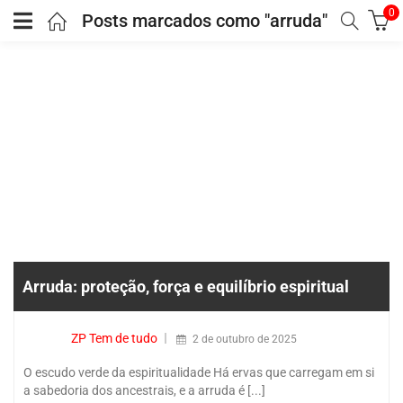
0
Posts marcados como "arruda"
Arruda: proteção, força e equilíbrio espiritual
ZP Tem de tudo
2 de outubro de 2025
O escudo verde da espiritualidade Há ervas que carregam em si
a sabedoria dos ancestrais, e a arruda é [...]