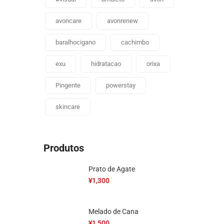
avoncare
avonrenew
baralhocigano
cachimbo
exu
hidratacao
orixa
Pingente
powerstay
skincare
Produtos
Prato de Agate
¥
1,300
Melado de Cana
¥
1,500