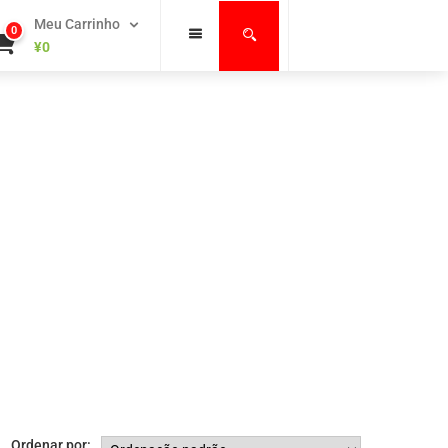
Meu Carrinho
0
¥
0
Ordenar por: