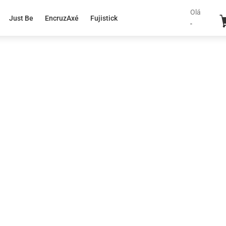
Olá
Just Be
EncruzAxé
Fujistick
-