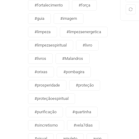
#fortalecimento
#força
#guia
#imagem
#limpeza
#limpezaenergetica
#limpezaespiritual
#livro
#livros
#Malandros
#orixas
#pombagira
#prosperidade
#proteção
#proteçãoespiritual
#purificação
#quartinha
#sincretismo
#vela7dias
#visual
amuleto
avon