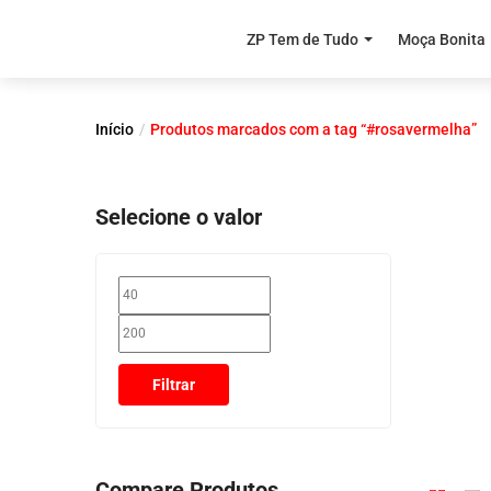
ZP Tem de Tudo
Moça Bonita
Início
Produtos marcados com a tag “#rosavermelha”
Selecione o valor
Filtrar
Compare Produtos