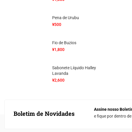
Pena de Urubu
¥
500
Fio de Buzios
¥
1,800
Sabonete Líquido Halley
Lavanda
¥
2,600
Assine nosso Boleti
Boletim de Novidades
e fique por dentro d