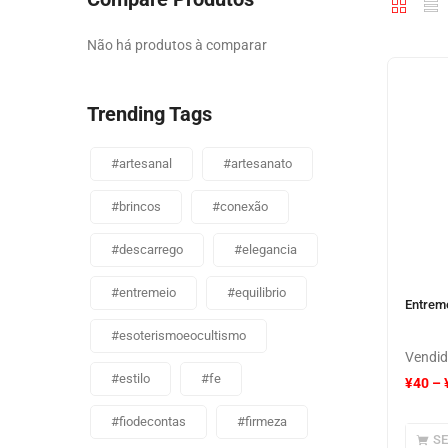
Não há produtos à comparar
Trending Tags
#artesanal
#artesanato
#brincos
#conexão
#descarrego
#elegancia
#entremeio
#equilibrio
Entrem
#esoterismoeocultismo
Vendid
#estilo
#fe
¥
40
–
#fiodecontas
#firmeza
S