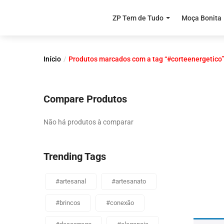
ZP Tem de Tudo
Moça Bonita
Início
Produtos marcados com a tag “#corteenergetico”
Compare Produtos
Não há produtos à comparar
Trending Tags
#artesanal
#artesanato
#brincos
#conexão