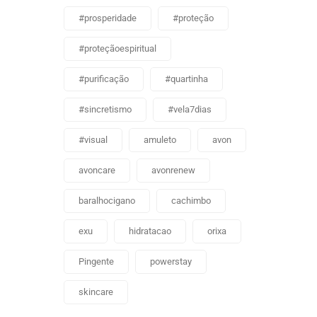
#prosperidade
#proteção
#proteçãoespiritual
#purificação
#quartinha
#sincretismo
#vela7dias
#visual
amuleto
avon
avoncare
avonrenew
baralhocigano
cachimbo
exu
hidratacao
orixa
Pingente
powerstay
skincare