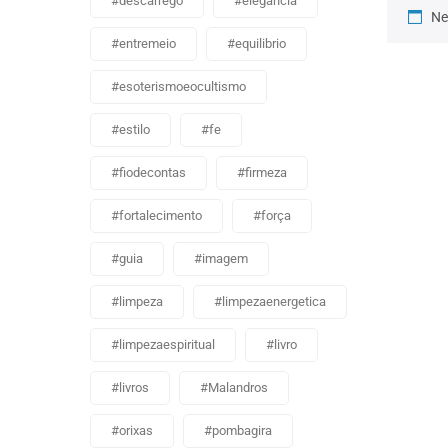
#descarrego
#elegancia
Ne
#entremeio
#equilibrio
#esoterismoeocultismo
#estilo
#fe
#fiodecontas
#firmeza
#fortalecimento
#força
#guia
#imagem
#limpeza
#limpezaenergetica
#limpezaespiritual
#livro
#livros
#Malandros
#orixas
#pombagira