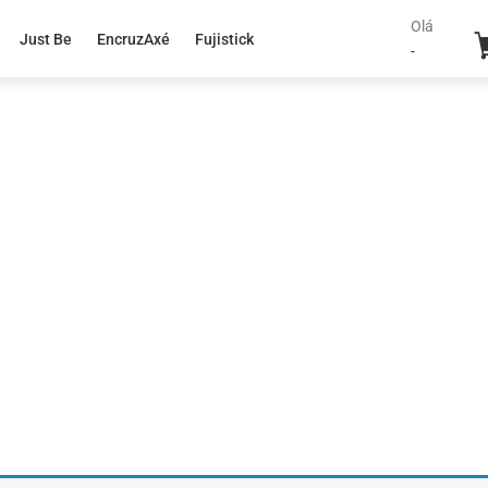
Olá
Just Be
EncruzAxé
Fujistick
-