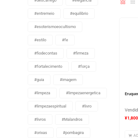
#descarrego
#elegancia
#entremeio
#equilibrio
#esoterismoeocultismo
#estilo
#fe
#fiodecontas
#firmeza
#fortalecimento
#força
#guia
#imagem
#limpeza
#limpezaenergetica
Eruquer
#limpezaespiritual
#livro
Vendid
¥
1,800
#livros
#Malandros
#orixas
#pombagira
AD