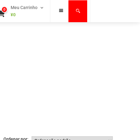
Meu Carrinho
0
¥
0
Ordenar por: