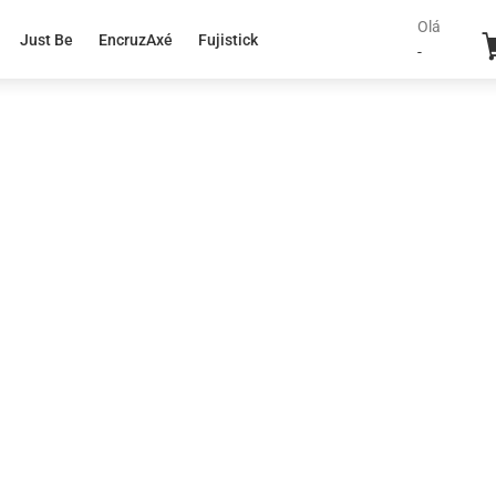
Olá
Just Be
EncruzAxé
Fujistick
-