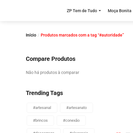
ZP Tem de Tudo
Moça Bonita
Início
Produtos marcados com a tag “#autoridade”
Compare Produtos
Não há produtos à comparar
Trending Tags
#artesanal
#artesanato
#brincos
#conexão