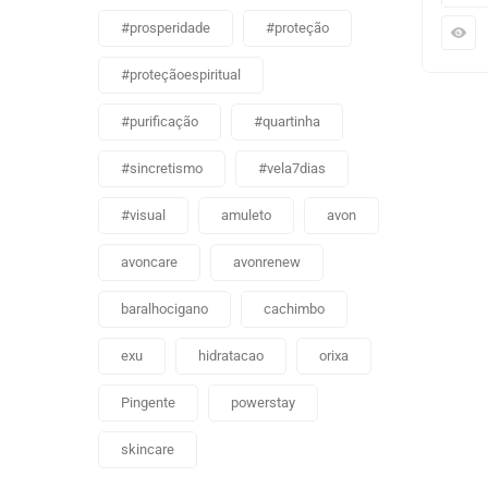
#prosperidade
#proteção
#proteçãoespiritual
#purificação
#quartinha
#sincretismo
#vela7dias
#visual
amuleto
avon
avoncare
avonrenew
baralhocigano
cachimbo
exu
hidratacao
orixa
Pingente
powerstay
skincare