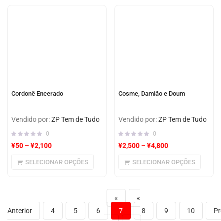
Cordonê Encerado
Cosme, Damião e Doum
Vendido por:
ZP Tem de Tudo
Vendido por:
ZP Tem de Tudo
0
0
¥
50
–
¥
2,100
¥
2,500
–
¥
4,800
SELECIONAR OPÇÕES
SELECIONAR OPÇÕES
«
«
Anterior
4
5
6
7
8
9
10
Pr