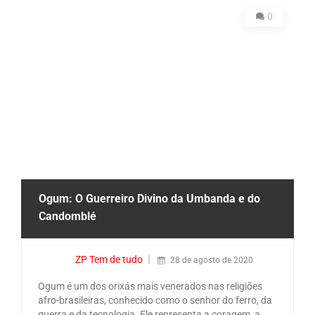
0
Ogum: O Guerreiro Divino da Umbanda e do
Candomblé
ZP Tem de tudo
28 de agosto de 2020
Ogum é um dos orixás mais venerados nas religiões
afro-brasileiras, conhecido como o senhor do ferro, da
guerra e da tecnologia. Ele representa a coragem, a