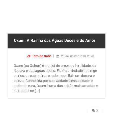
Oxum: A Rainha das Águas Doces e do Amor
ZP Tem de tudo
28 de setembro de 2020
Oxum (ou Oshun) é a orixá do amor, da fertilidade, da
riqueza e das águas doces. Ela é a divindade que rege
os rios, as cachoeiras e tudo o que flui com doçura e
beleza. Conhecida por sua vaidade, sensualidade e
poder de cura, Oxum é uma das orixás mais amadas e
cultuadas no [...]
0