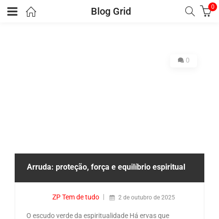
0
Blog Grid
0
Arruda: proteção, força e equilíbrio espiritual
ZP Tem de tudo
2 de outubro de 2025
O escudo verde da espiritualidade Há ervas que