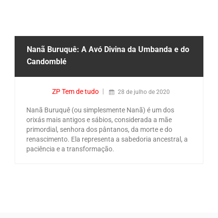
Nanã Buruquê: A Avó Divina da Umbanda e do
Candomblé
ZP Tem de tudo
28 de julho de 2020
Nanã Buruquê (ou simplesmente Nanã) é um dos
orixás mais antigos e sábios, considerada a mãe
primordial, senhora dos pântanos, da morte e do
renascimento. Ela representa a sabedoria ancestral, a
paciência e a transformação.